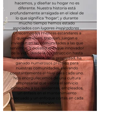
hacemos, y diseñar su hogar no es
diferente. Nuestra historia está
profundamente arraigada en el ideal de
lo que significa "hogar", y durante
mucho tiempo hemos estado
asociados con
lugares inspiradores
.
Ofrecemos los mejores estándares a
quienes viven, trabajan, juegan e
invierten en las comunidades a las que
servimos. Y nuestro enfoque innovador
de la vida, desde la construcción hasta
la administración de la propiedad, ha
ganado numerosos premios para
nuestras comunidades, elevando
constantemente el nivel para cada uno.
Nos enorgullecemos de una cultura
empresarial que valora el servicio
inmediato a los residentes, empleados,
un énfasis en el mantenimiento
adecuado y un enfoque cortés en cada
relación.