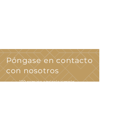
Póngase en contacto
con nosotros
130 camino agrícola simple
Hampton, VA 23666
Haga clic
aquí
para enviarnos un correo
electrónico
(757) 517.8181
TTY 711